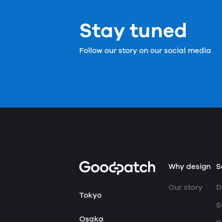
Stay tuned
Follow our story on our social media
Home
Why design
S
Our story
D
Tokyo
S
Osaka