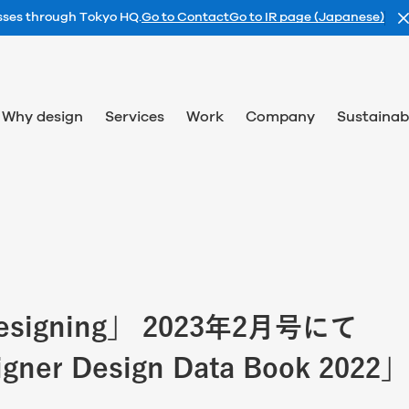
esses through Tokyo HQ.
Go to Contact
Go to IR page (Japanese)
Why design
Services
Work
Company
Sustainabi
esigning」 2023年2月号にて
gner Design Data Book 20