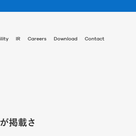
lity
IR
Careers
Download
Contact
22」が掲載さ