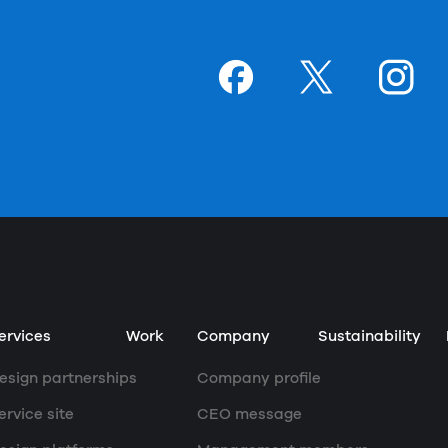
Goodpatchの
ページ
Goodpatchの
ページ
Goodpat
ペー
ervices
Work
Company
Sustainability
esign partnerships
Company profile
ervice site
CEO message