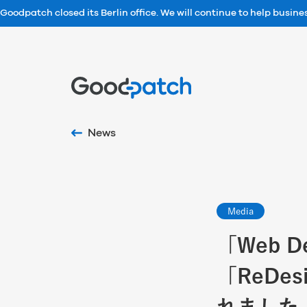
Goodpatch closed its Berlin office. We will continue to help busin
Home
News
Media
「Web D
「ReDesi