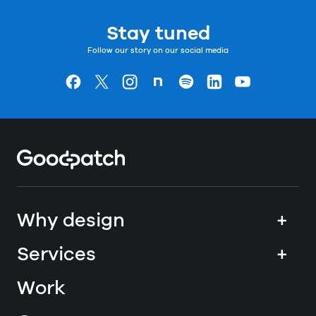
Stay tuned
Follow our story on our social media
Goodpatchの
ページ
Goodpatchの
ページ
Goodpatchの
ページ
Goodpatchの
ページ
Goodpatchの
ページ
Goodpatchの
ページ
Goodpatchの
ページ
Home
Why design
+
Services
+
Work