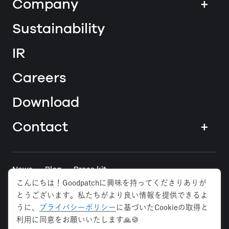
Company
+
Sustainability
IR
Careers
Download
Contact
+
News
Blog
Press kit
こんにちは！Goodpatchに興味を持ってくださりありが
とうございます。私たちがより良い情報を提供できるよ
Tokyo
Osaka
Anywhere
うに、
プライバシーポリシー
に基づいたCookieの取得と
利用に同意をお願いいたします🙏🍪
Privacy Policy