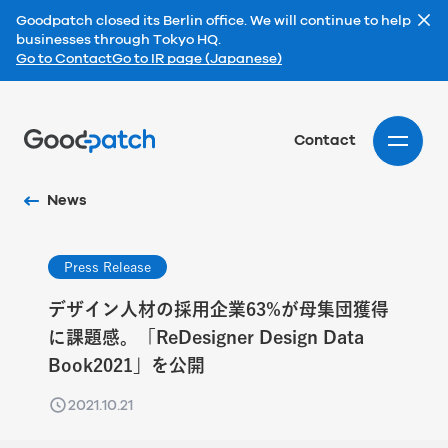
Goodpatch closed its Berlin office. We will continue to help
businesses through Tokyo HQ.
Go to Contact
Go to IR page (Japanese)
Home
Contact
News
Press Release
デザイン人材の採用企業63%が母集団獲得
に課題感。「ReDesigner Design Data
Book2021」を公開
2021.10.21