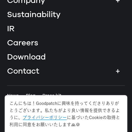
Company
+
Sustainability
IR
Careers
Download
Contact
+
News
Blog
Press kit
こんにちは！Goodpatchに興味を持ってくださりありが
とうございます。私たちがより良い情報を提供できるよ
Tokyo
Osaka
Anywhere
うに、
プライバシーポリシー
に基づいたCookieの取得と
利用に同意をお願いいたします🙏🍪
Privacy Policy
Security Policy