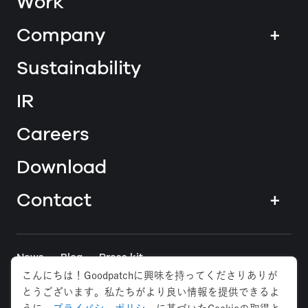
Work
Company
+
Sustainability
IR
Careers
Download
Contact
+
News
Blog
Press kit
こんにちは！Goodpatchに興味を持ってくださりありが
とうございます。私たちがより良い情報を提供できるよ
Tokyo
Osaka
Anywhere