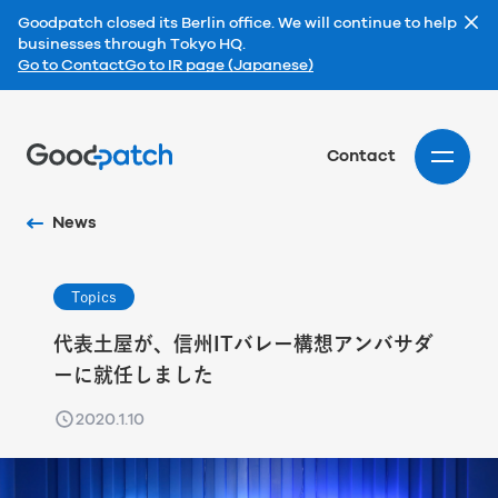
Goodpatch closed its Berlin office. We will continue to help
businesses through Tokyo HQ.
Go to Contact
Go to IR page (Japanese)
Home
Contact
News
Topics
代表土屋が、信州ITバレー構想アンバサダ
ーに就任しました
2020.1.10