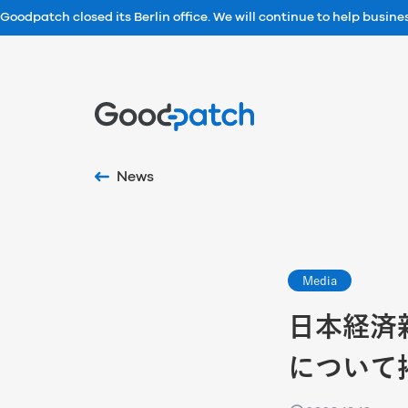
Goodpatch closed its Berlin office. We will continue to help busin
Home
News
Media
日本経済新聞
について