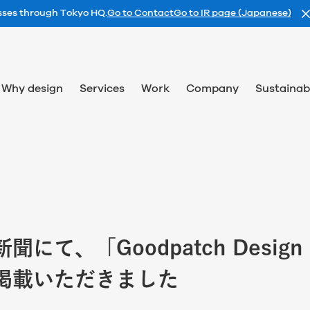
esses through Tokyo HQ.
Go to Contact
Go to IR page (Japanese)
Why design
Services
Work
Company
Sustainabi
にて、「Goodpatch Design 
掲載いただきました