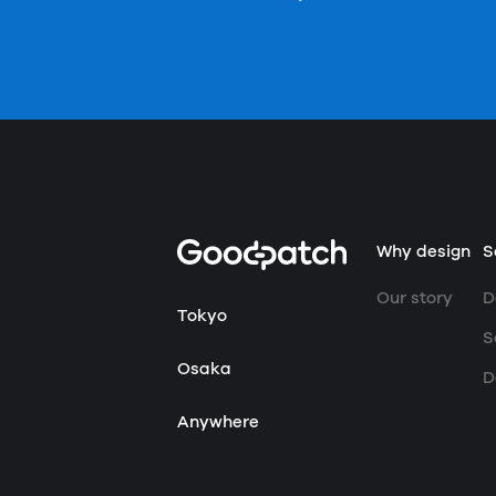
Home
Why design
S
Our story
D
Tokyo
S
Osaka
D
Anywhere