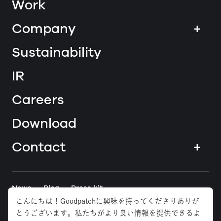
Work
Company
+
Sustainability
IR
Careers
Download
Contact
+
News
Blog
Press kit
こんにちは！Goodpatchに興味を持ってくださりありが
とうございます。私たちがより良い情報を提供できるよ
Tokyo
Osaka
Anywhere