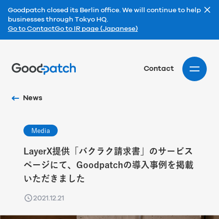
Goodpatch closed its Berlin office. We will continue to help
businesses through Tokyo HQ.
Go to Contact
Go to IR page (Japanese)
Home
Contact
News
Media
LayerX提供「バクラク請求書」のサービス
ページにて、Goodpatchの導入事例を掲載
いただきました
2021.12.21