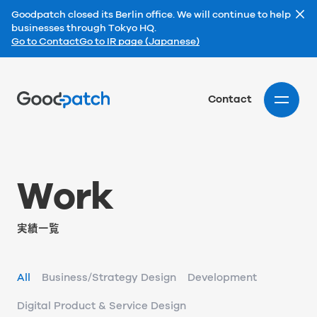
Goodpatch closed its Berlin office. We will continue to help
businesses through Tokyo HQ.
Go to Contact
Go to IR page (Japanese)
Home
Contact
W
o
r
k
実績一覧
All
Business/Strategy Design
Development
Digital Product & Service Design