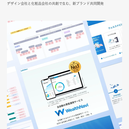
デザイン会社と化粧品会社の共創で生む、新ブランド共同開発
デザイン会社と化粧品会社の共創で生む、新ブランド共同開発