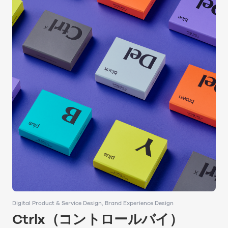
Digital Product & Service Design
Digital Product & Service Design
Brand Experience Design
Brand Experience Design
​​Ctrlx（コントロールバイ）
​​Ctrlx（コントロールバイ）