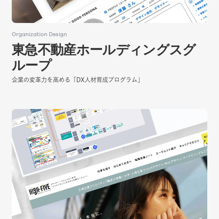
Organization Design
Organization Design
東急不動産ホールディングスグ
東急不動産ホールディングスグ
ループ
ループ
企業の変革力を高める「DX人材育成プログラム」
企業の変革力を高める「DX人材育成プログラム」