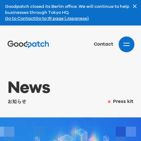
Goodpatch closed its Berlin office. We will continue to help
businesses through Tokyo HQ.
Go to Contact
Go to IR page (Japanese)
Home
Contact
N
e
w
s
お知らせ
Press kit