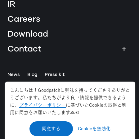
IR
Careers
Download
Contact
+
News
Blog
Press kit
こんにちは！Goodpatchに興味を持ってくださりありがと
Tokyo
Osaka
Anywhere
うございます。私たちがより良い情報を提供できるよう
に、
プライバシーポリシー
に基づいたCookieの取得と利
Privacy Policy
Security Policy
用に同意をお願いいたします🙏🍪
Web Accessibility
©
2026
Goodpatch Inc. All rights reserved.
同意する
Cookieを無効化