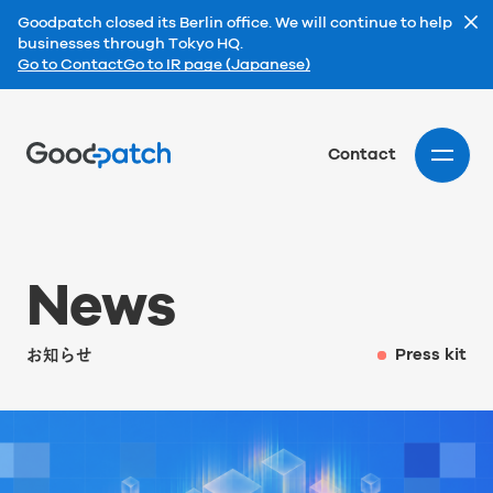
Goodpatch closed its Berlin office. We will continue to help
businesses through Tokyo HQ.
Go to Contact
Go to IR page (Japanese)
Home
Contact
N
e
w
s
お知らせ
Press kit