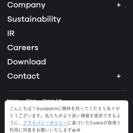
Company
+
Sustainability
IR
Careers
Download
Contact
+
News
Blog
Press kit
こんにちは！Goodpatchに興味を持ってくださりありが
とうございます。私たちがより良い情報を提供できるよ
Tokyo
Osaka
Anywhere
うに、
プライバシーポリシー
に基づいたCookieの取得と
利用に同意をお願いいたします🙏🍪
Privacy Policy