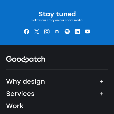
Stay tuned
Follow our story on our social media
Goodpatchの
ページ
Goodpatchの
ページ
Goodpatchの
ページ
Goodpatchの
ページ
Goodpatchの
ページ
Goodpatchの
ページ
Goodpatchの
ページ
Home
Why design
+
Services
+
Work