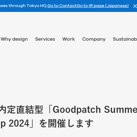
esses through Tokyo HQ.
Go to Contact
Go to IR page (Japanese)
Why design
Services
Work
Company
Sustainabi
内定直結型「Goodpatch Summe
ship 2024」を開催します