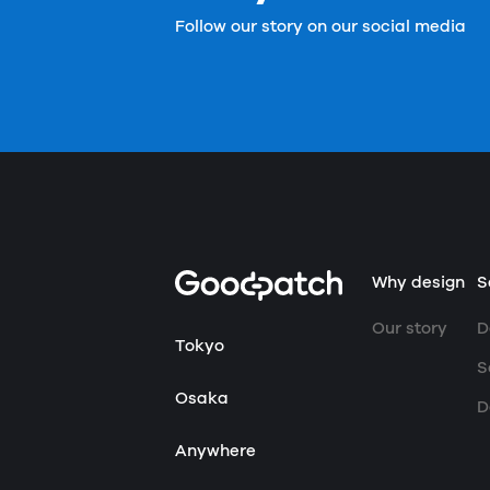
Follow our story on our social media
Home
Why design
S
Our story
D
Tokyo
S
Osaka
D
Anywhere