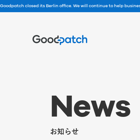
Goodpatch closed its Berlin office. We will continue to help busin
Home
N
e
w
s
お知らせ