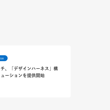
ase
ase
ッチ、「デザインハーネス」構
チ、「AI駆動デザイン＆開発
リューションを提供開始
ション」を提供開始