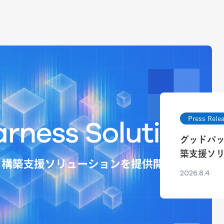
Press Rele
Press Rele
グッドパ
グッドパッ
築支援ソ
ソリュー
2026.8.4
2026.7.15