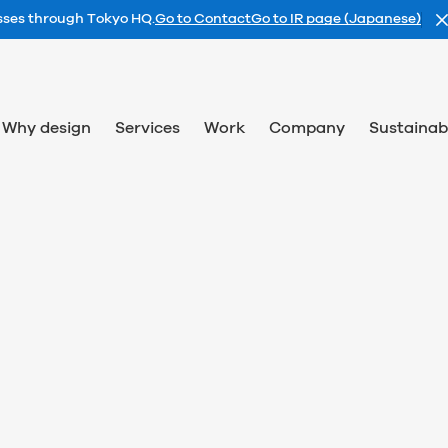
esses through Tokyo HQ.
Go to Contact
Go to IR page (Japanese)
Why design
Services
Work
Company
Sustainabi