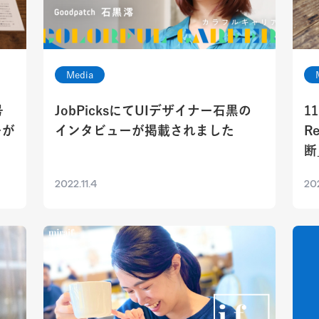
Media
号
JobPicksにてUIデザイナー石黒の
1
ーが
インタビューが掲載されました
R
断
2022.11.4
20