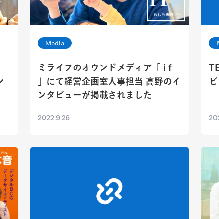
Media
ミライフのオウンドメディア「 i f
T
ン
」にて経営企画室人事担当 高野のイ
ビ
ンタビューが掲載されました
2022.9.26
20