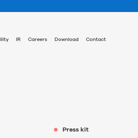
lity
IR
Careers
Download
Contact
Press kit