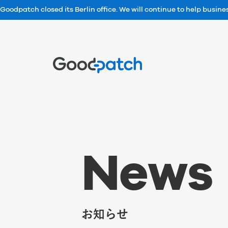
Goodpatch closed its Berlin office. We will continue to help busin
Home
N
e
w
s
お知らせ