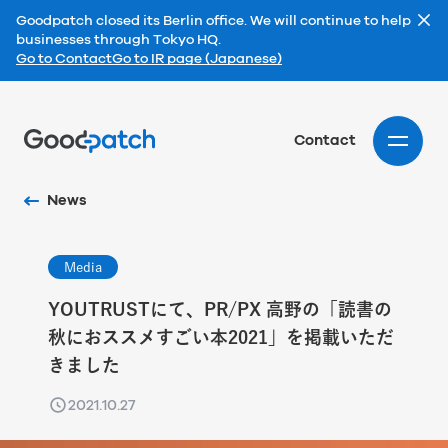
Goodpatch closed its Berlin office. We will continue to help
businesses through Tokyo HQ.
Go to Contact
Go to IR page (Japanese)
Home
Contact
News
Media
YOUTRUSTにて、PR/PX 高野の「読書の
秋におススメすごい本2021」を掲載いただ
きました
2021.10.27