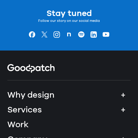
Stay tuned
Follow our story on our social media
Goodpatchの
ページ
Goodpatchの
ページ
Goodpatchの
ページ
Goodpatchの
ページ
Goodpatchの
ページ
Goodpatchの
ページ
Goodpatchの
ページ
Home
Why design
+
Services
+
Work