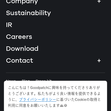
Company
+
Sustainability
IR
Careers
Download
Contact
+
News
Blog
Press kit
こんにちは！Goodpatchに興味を持ってくださりありが
とうございます。私たちがより良い情報を提供できるよ
Tokyo
Osaka
Anywhere
うに、
プライバシーポリシー
に基づいたCookieの取得と
利用に同意をお願いいたします🙏🍪
Privacy Policy
Security Policy