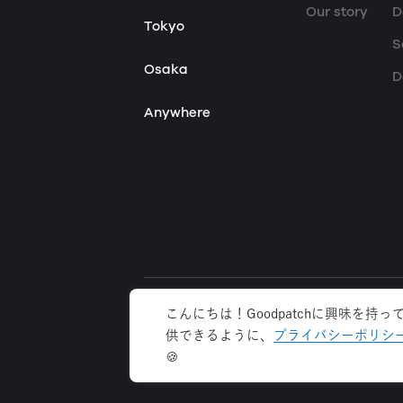
Our story
D
Tokyo
S
Osaka
D
Anywhere
こんにちは！Goodpatchに興味を
供できるように、
プライバシーポリシ
🍪
News
Blog
Press kit