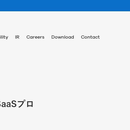
lity
IR
Careers
Download
Contact
SaaSプロ
。