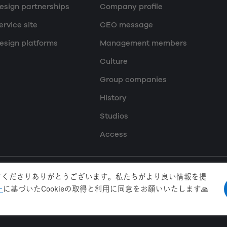
esign partnerships
Company profile
ervice site
CEO message
esign platforms
Management members
Culture
Group companies
History
Studios
Access
持ってくださりありがとうございます。私たちがより良い情報を提
ー
に基づいたCookieの取得と利用に同意をお願いいたします🙏