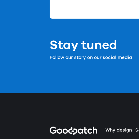
Stay tuned
Follow our story on our social media
Home
Why design
S