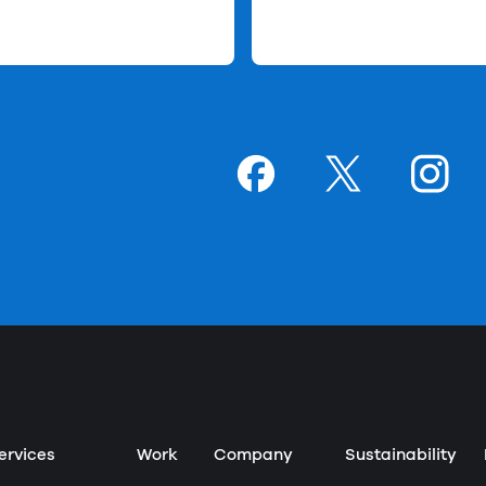
Goodpatchの
ページ
Goodpatchの
ページ
Goodpat
ペー
ervices
Work
Company
Sustainability