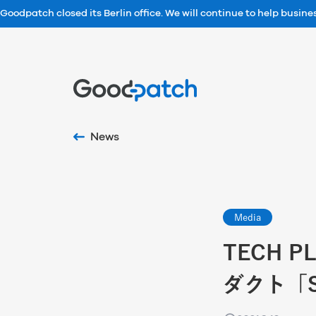
Goodpatch closed its Berlin office. We will continue to help busin
Home
News
Media
TECH P
ダクト「