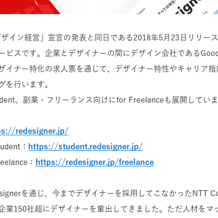
rは「デザイン経営」宣言の発表と同日である2018年5月23日リリ
ビスです。企業とデザイナーの間にデザイン会社であるGoodp
ザイナー特化の求人票を通じて、デザイナー特性やキャリア指
グを行います。
tudent、副業・フリーランス向けにfor Freelanceも展開してい
ps://redesigner.jp/
Student：
https://student.redesigner.jp/
reelance：
https://redesigner.jp/freelance
signerを通じ、今までデザイナーを採用してこなかったNTT Commu
企業150社超にデザイナーを輩出してきました。ただ人材をマ