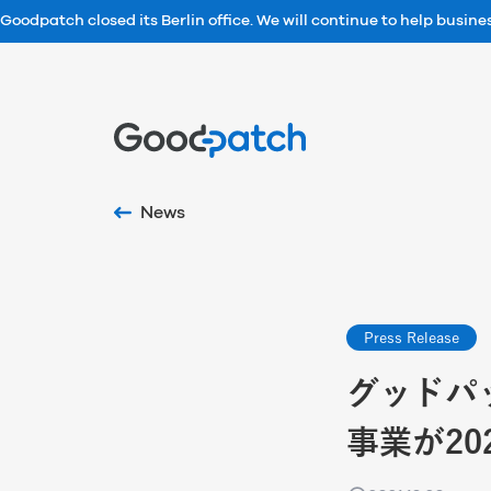
Goodpatch closed its Berlin office. We will continue to help busin
Home
News
Press Release
グッドパ
事業が2