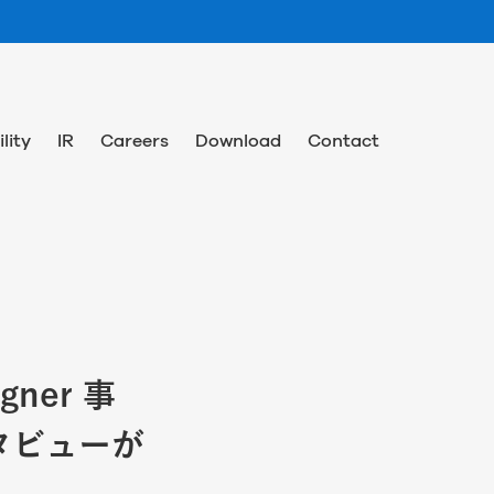
lity
IR
Careers
Download
Contact
ner 事
タビューが