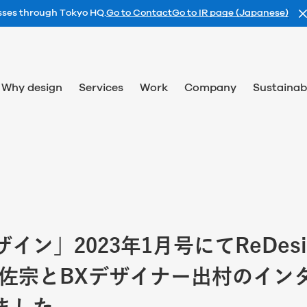
esses through Tokyo HQ.
Go to Contact
Go to IR page (Japanese)
Why design
Services
Work
Company
Sustainabi
イン」2023年1月号にてReDesig
 佐宗とBXデザイナー出村のイン