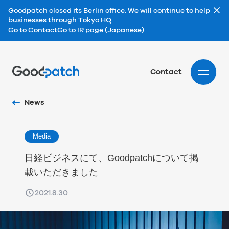
Goodpatch closed its Berlin office. We will continue to help
businesses through Tokyo HQ.
Go to Contact
Go to IR page (Japanese)
Home
Contact
News
Media
日経ビジネスにて、Goodpatchについて掲
載いただきました
2021.8.30