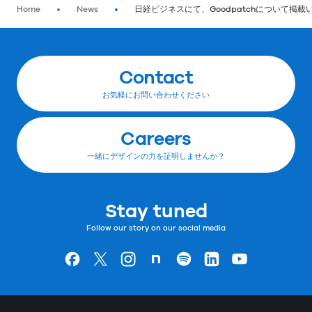
Home
News
日経ビジネスにて、Goodpatchについて掲
Contact
お気軽にお問い合わせください
Careers
一緒にデザインの力を証明しませんか？
Stay tuned
Follow our story on our social media
Goodpatchの
ページ
Goodpatchの
ページ
Goodpatchの
ページ
Goodpatchの
ページ
Goodpatchの
ページ
Goodpatchの
ページ
Goodpatchの
ページ