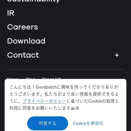
IR
Careers
Download
Contact
+
News
Blog
Press kit
こんにちは！Goodpatchに興味を持ってくださりありが
とうございます。私たちがより良い情報を提供できるよ
Tokyo
Osaka
Anywhere
うに、
プライバシーポリシー
に基づいたCookieの取得と
利用に同意をお願いいたします🙏🍪
Privacy Policy
Security Policy
Web Accessibility
同意する
Cookieを無効化
©
2026
Goodpatch Inc. All rights reserved.