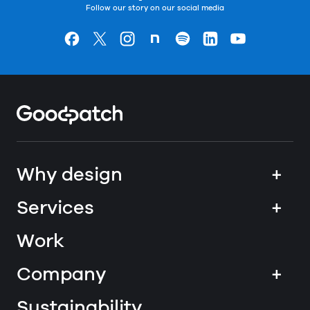
Follow our story on our social media
Goodpatchの
ページ
Goodpatchの
ページ
Goodpatchの
ページ
Goodpatchの
ページ
Goodpatchの
ページ
Goodpatchの
ページ
Goodpatchの
ページ
Home
Why design
+
Services
+
Work
Company
+
Sustainability