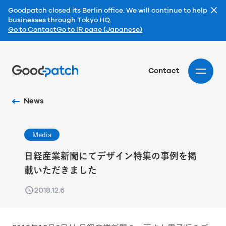
Goodpatch closed its Berlin office. We will continue to help
businesses through Tokyo HQ.
Go to Contact
Go to IR page (Japanese)
Home
Contact
News
Media
日経産業新聞にてデザイン特集の事例を掲
載いただきました
2018.12.6