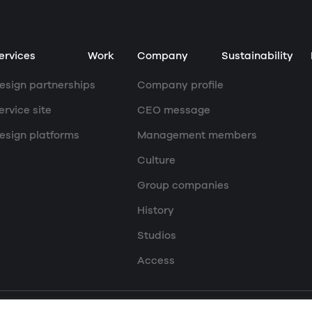
ervices
Work
Company
Sustainability
esign partnerships
Company profile
ervice site
CEO message
esign platforms
Management members
Culture
Group companies
History
Studios
Access