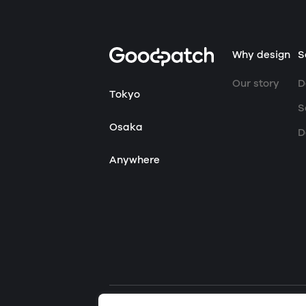
Home
Why design
S
Our story
D
Tokyo
S
Osaka
D
Anywhere