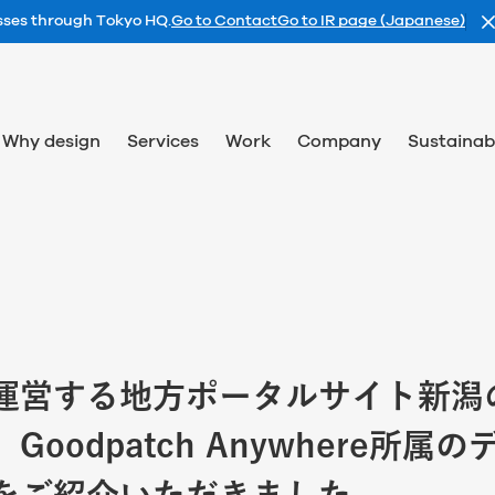
esses through Tokyo HQ.
Go to Contact
Go to IR page (Japanese)
Why design
Services
Work
Company
Sustainabi
運営する地方ポータルサイト新潟
Goodpatch Anywhere所属