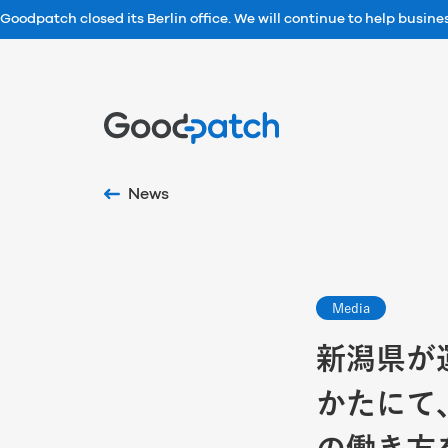
Goodpatch closed its Berlin office. We will continue to help busin
Home
News
Media
新潟県が
かたにて、