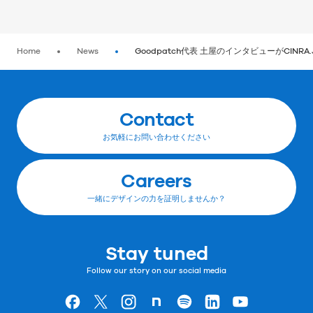
Home
News
Goodpatch代表 土屋のインタビューがCINR
Contact
お気軽にお問い合わせください
Careers
一緒にデザインの力を証明しませんか？
Stay tuned
Follow our story on our social media
Goodpatchの
ページ
Goodpatchの
ページ
Goodpatchの
ページ
Goodpatchの
ページ
Goodpatchの
ページ
Goodpatchの
ページ
Goodpatchの
ページ