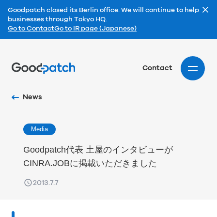
Goodpatch closed its Berlin office. We will continue to help
businesses through Tokyo HQ.
Go to Contact
Go to IR page (Japanese)
Home
Contact
News
Media
Goodpatch代表 土屋のインタビューが
CINRA.JOBに掲載いただきました
2013.7.7