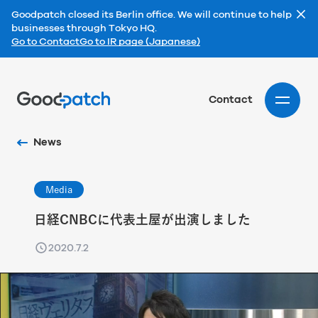
Goodpatch closed its Berlin office. We will continue to help
businesses through Tokyo HQ.
Go to Contact
Go to IR page (Japanese)
Home
Contact
News
Media
日経CNBCに代表土屋が出演しました
2020.7.2