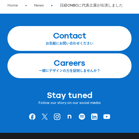
Home
News
日経CNBCに代表土屋が出演しました
Contact
お気軽にお問い合わせください
Careers
一緒にデザインの力を証明しませんか？
Stay tuned
Follow our story on our social media
Goodpatchの
ページ
Goodpatchの
ページ
Goodpatchの
ページ
Goodpatchの
ページ
Goodpatchの
ページ
Goodpatchの
ページ
Goodpatchの
ページ