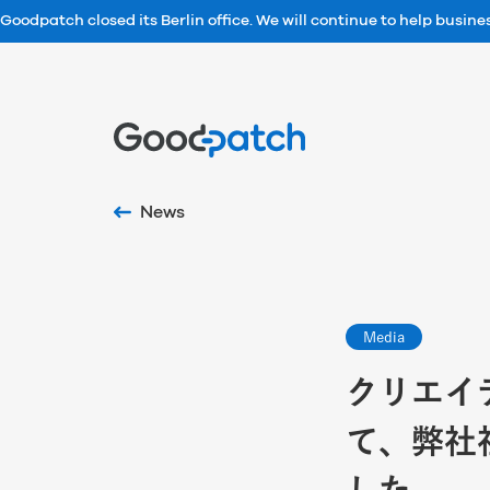
Goodpatch closed its Berlin office. We will continue to help busin
Home
News
Media
クリエイ
て、弊社