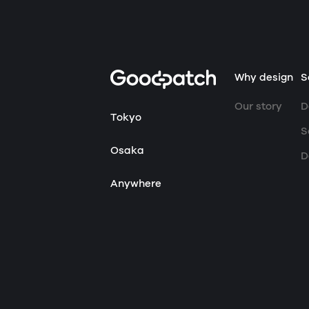
Home
Why design
S
Our story
D
Tokyo
S
Osaka
D
Anywhere