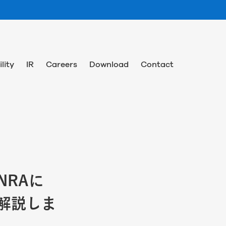
lity
IR
Careers
Download
Contact
NRAに
て解説しま