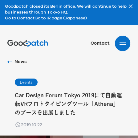
Goodpatch closed its Berlin office. We will continue to help
businesses through Tokyo HQ.
Go to Contact
Go to IR page (Japanese)
Home
Contact
News
Events
Car Design Forum Tokyo 2019にて自動運
転VRプロトタイピングツール「Athena」
のブースを出展しました
2019.10.22