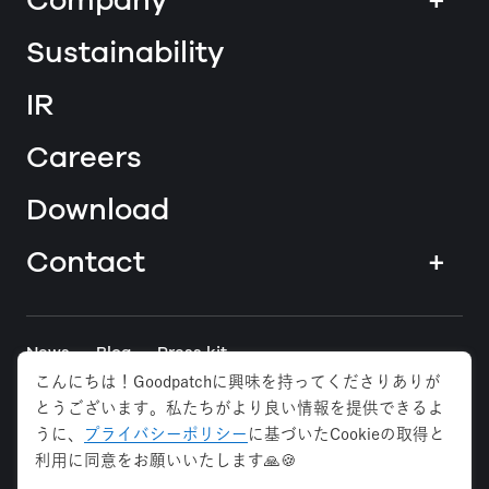
Company
+
Sustainability
IR
Careers
Download
Contact
+
News
Blog
Press kit
こんにちは！Goodpatchに興味を持ってくださりありが
とうございます。私たちがより良い情報を提供できるよ
Tokyo
Osaka
Anywhere
うに、
プライバシーポリシー
に基づいたCookieの取得と
利用に同意をお願いいたします🙏🍪
Privacy Policy
Security Policy