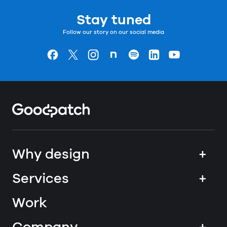
Stay tuned
Follow our story on our social media
Goodpatchの
ページ
Goodpatchの
ページ
Goodpatchの
ページ
Goodpatchの
ページ
Goodpatchの
ページ
Goodpatchの
ページ
Goodpatchの
ページ
Home
Why design
+
Services
+
Work