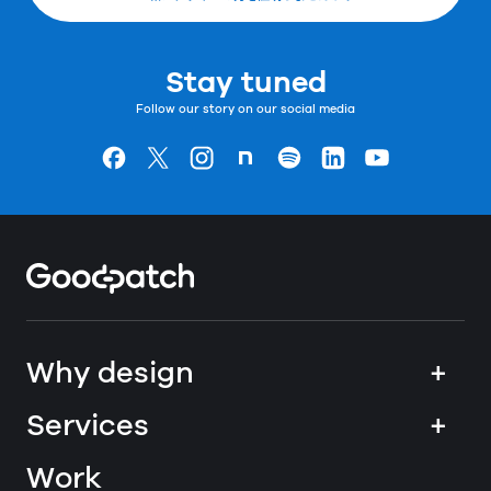
Stay tuned
Follow our story on our social media
Goodpatchの
ページ
Goodpatchの
ページ
Goodpatchの
ページ
Goodpatchの
ページ
Goodpatchの
ページ
Goodpatchの
ページ
Goodpatchの
ページ
Home
Why design
+
Services
+
Work