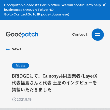
Goodpatch closed its Berlin office. We will continue to help
businesses through Tokyo HQ.
Go to Contact
Go to IR page (Japanese)
Home
Contact
News
Media
BRIDGEにて、Gunosy共同創業者/LayerX
代表福島さんと代表 土屋のインタビューを
掲載いただきました
2021.9.19