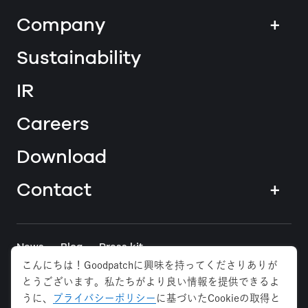
Company
+
Sustainability
IR
Careers
Download
Contact
+
News
Blog
Press kit
こんにちは！Goodpatchに興味を持ってくださりありが
とうございます。私たちがより良い情報を提供できるよ
Tokyo
Osaka
Anywhere
うに、
プライバシーポリシー
に基づいたCookieの取得と