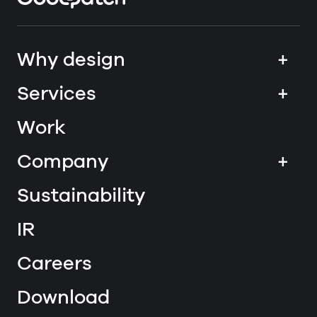
Why design
+
Services
+
Work
Company
+
Sustainability
IR
Careers
Download