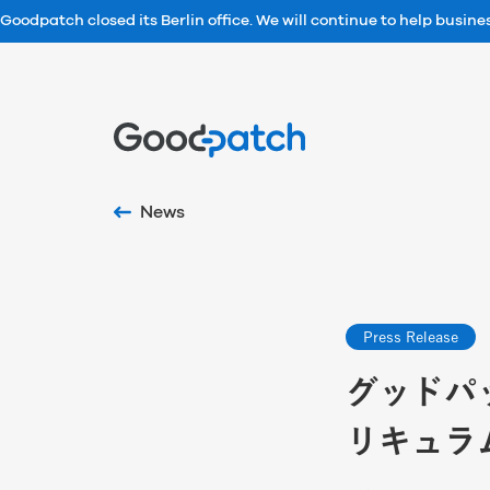
Goodpatch closed its Berlin office. We will continue to help busin
Home
News
Press Release
グッドパ
リキュラ