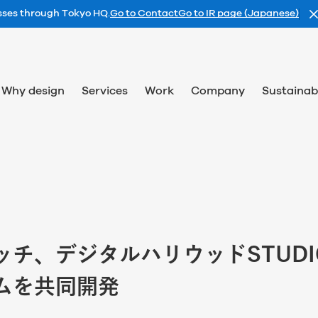
esses through Tokyo HQ.
Go to Contact
Go to IR page (Japanese)
Why design
Services
Work
Company
Sustainabi
ッチ、デジタルハリウッドSTUDI
ムを共同開発