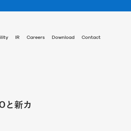
lity
IR
Careers
Download
Contact
Oと新カ