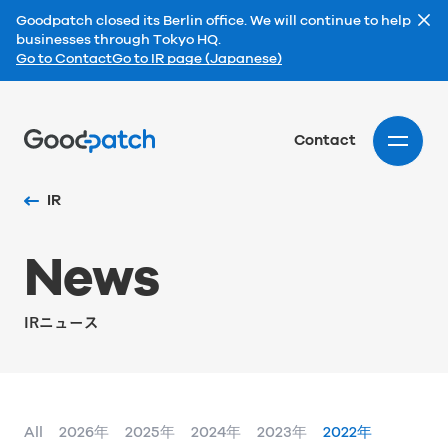
Goodpatch closed its Berlin office. We will continue to help
businesses through Tokyo HQ.
Go to Contact
Go to IR page (Japanese)
Home
Contact
IR
N
e
w
s
IRニュース
All
2026年
2025年
2024年
2023年
2022年