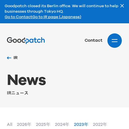
Goodpatch closed its Berlin office. We will continue to help
businesses through Tokyo HQ.
Go to Contact
Go to IR page (Japanese)
Home
Contact
IR
N
e
w
s
IRニュース
All
2026年
2025年
2024年
2023年
2022年