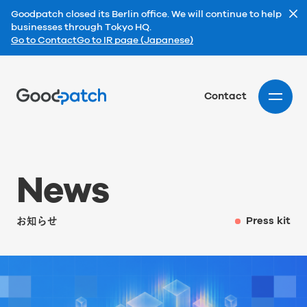
Goodpatch closed its Berlin office. We will continue to help
businesses through Tokyo HQ.
Go to Contact
Go to IR page (Japanese)
Home
Contact
N
e
w
s
お知らせ
Press kit