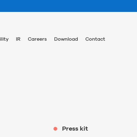
lity
IR
Careers
Download
Contact
Press kit