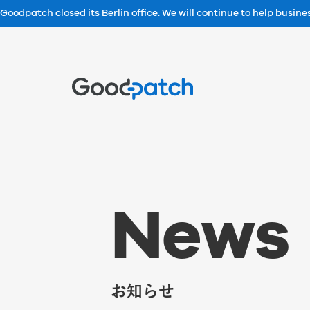
Goodpatch closed its Berlin office. We will continue to help busin
Home
N
e
w
s
お知らせ