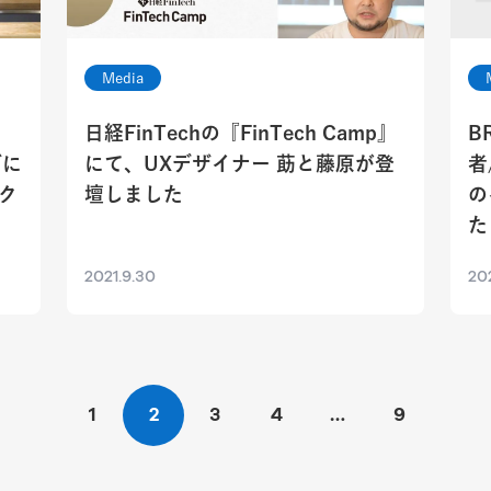
Media
日経FinTechの『FinTech Camp』
B
ブに
にて、UXデザイナー 莇と藤原が登
者
ク
壇しました
の
た
2021.9.30
202
1
2
3
4
…
9