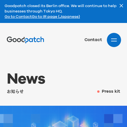
Goodpatch closed its Berlin office. We will continue to help
businesses through Tokyo HQ.
Go to Contact
Go to IR page (Japanese)
Home
Contact
N
e
w
s
お知らせ
Press kit