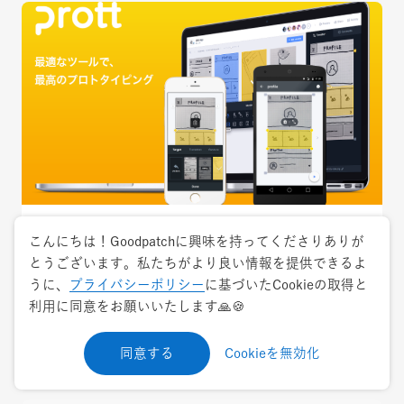
2018.4.20
トレンド
こんにちは！Goodpatchに興味を持ってくださりありが
とうございます。私たちがより良い情報を提供できるよ
Prottユーザー必見！開発メンバーおすすめ活
うに、
プライバシーポリシー
に基づいたCookieの取得と
用TIPSまとめ
利用に同意をお願いいたします🙏🍪
プロトタイピング
Prott
同意する
Cookieを無効化